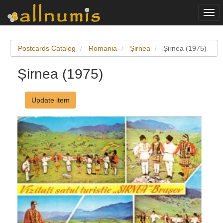
Togg
navi
Postcards Catalog
Romania
Șirnea
Șirnea (1975)
Șirnea (1975)
Update item