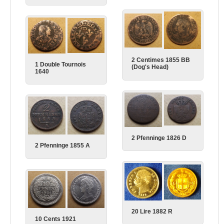
2 Centimes 1855 BB
1 Double Tournois
(Dog's Head)
1640
2 Pfenninge 1826 D
2 Pfenninge 1855 A
20 Lire 1882 R
10 Cents 1921