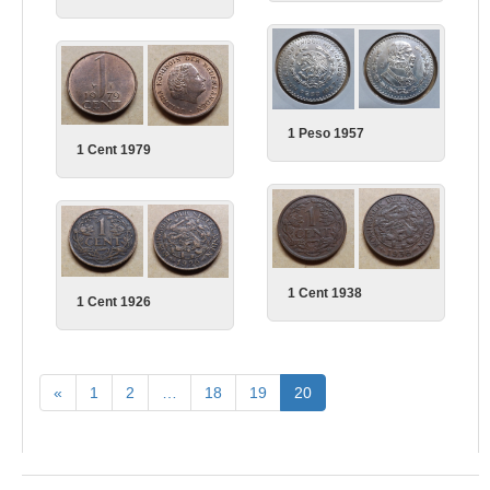
1 Peso 1957
1 Cent 1979
1 Cent 1938
1 Cent 1926
«
1
2
…
18
19
20