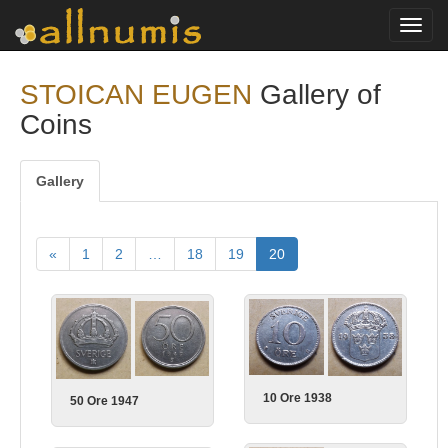
Toggl
navig
STOICAN EUGEN
Gallery of
Coins
Gallery
«
1
2
…
18
19
20
10 Ore 1938
50 Ore 1947