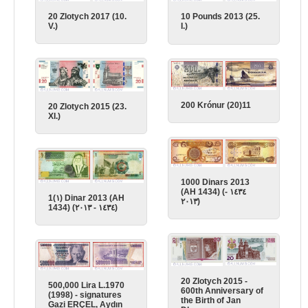
20 Zlotych 2017 (10.
10 Pounds 2013 (25.
V.)
I.)
200 Krónur (20)11
20 Zlotych 2015 (23.
XI.)
1000 Dinars 2013
(AH 1434) (١٤٣٤ -
1(١) Dinar 2013 (AH
٢٠١٣)
1434) (١٤٣٤ - ٢٠١٣)
20 Zlotych 2015 -
500,000 Lira L.1970
600th Anniversary of
(1998) - signatures
the Birth of Jan
Gazi ERÇEL, Aydın