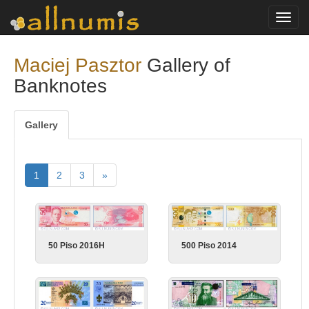
Toggl
navig
Maciej Pasztor
Gallery of
Banknotes
Gallery
1
2
3
»
50 Piso 2016H
500 Piso 2014