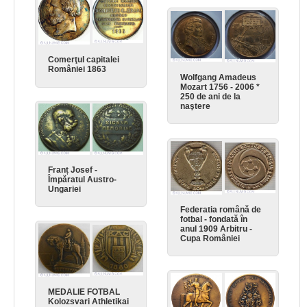
Comerţul capitalei
României 1863
Wolfgang Amadeus
Mozart 1756 - 2006 *
250 de ani de la
naştere
Franț Josef -
Împăratul Austro-
Ungariei
Federatia română de
fotbal - fondată în
anul 1909 Arbitru -
Cupa României
MEDALIE FOTBAL
Kolozsvari Athletikai