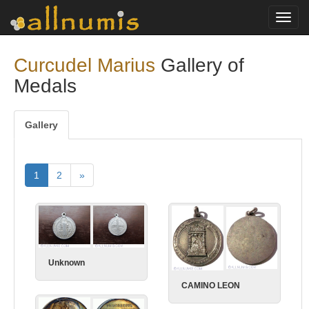
Toggl
navig
Curcudel Marius
Gallery of
Medals
Gallery
1
2
»
Unknown
CAMINO LEON