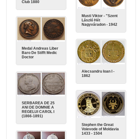
Club 1880
Musti Viktor - "Szent
László Hét
Nagyváradon - 1942
Medal Andreas Liber
Baro De Stifft Medic
Doctor
Alecsandru Ioan I -
1862
SERBAREA DE 25
ANI DE DOMNIE A
REGELUI CAROL I
(1866-1891)
Stephen the Great
Voievode of Moldavia
1433 - 1504